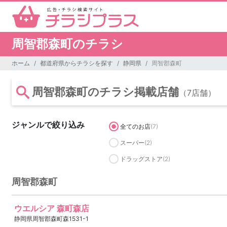
周智郡森町のチラシ
ホーム
都道府県からチラシを探す
静岡県
周智郡森町
周智郡森町のチラシ掲載店舗
（7店舗）
ジャンルで絞り込み
全てのお店
(7)
スーパー
(2)
ドラッグストア
(2)
周智郡森町
ウエルシア 森町森店
静岡県周智郡森町森1531-1