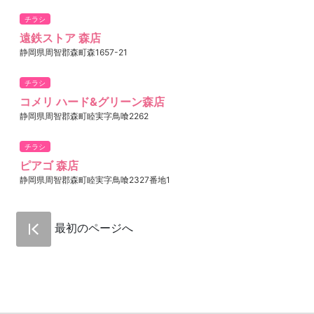
チラシ
遠鉄ストア 森店
静岡県周智郡森町森1657-21
チラシ
コメリ ハード&グリーン森店
静岡県周智郡森町睦実字鳥喰2262
チラシ
ピアゴ 森店
静岡県周智郡森町睦実字鳥喰2327番地1
最初のページへ