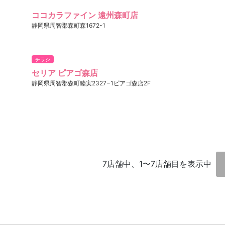
ココカラファイン 遠州森町店
静岡県周智郡森町森1672-1
チラシ
セリア ピアゴ森店
静岡県周智郡森町睦実2327−1ピアゴ森店2F
7店舗中、1〜7店舗目を表示中