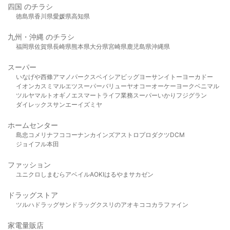
四国 のチラシ
徳島県
香川県
愛媛県
高知県
九州・沖縄 のチラシ
福岡県
佐賀県
長崎県
熊本県
大分県
宮崎県
鹿児島県
沖縄県
スーパー
いなげや
西條
アマノパークス
ベイシア
ビッグヨーサン
イトーヨーカドー
イオン
カスミ
マルエツ
スーパーバリュー
ヤオコー
オーケー
ヨークベニマル
ツルヤ
マルト
オギノ
エスマート
ライフ
業務スーパー
いかり
フジグラン
ダイレックス
サンエー
イズミヤ
ホームセンター
島忠
コメリ
ナフコ
コーナン
カインズ
アストロプロダクツ
DCM
ジョイフル本田
ファッション
ユニクロ
しまむら
アベイル
AOKI
はるやま
サカゼン
ドラッグストア
ツルハドラッグ
サンドラッグ
クスリのアオキ
ココカラファイン
家電量販店