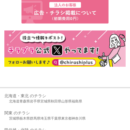
北海道・東北 のチラシ
北海道
青森県
岩手県
宮城県
秋田県
山形県
福島県
関東 のチラシ
茨城県
栃木県
群馬県
埼玉県
千葉県
東京都
神奈川県
甲信越・北陸 のチラシ