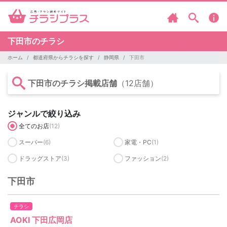
下田市のチラシ
ホーム
都道府県からチラシを探す
静岡県
下田市
下田市のチラシ掲載店舗
（12店舗）
ジャンルで絞り込み
全てのお店
(12)
スーパー
(6)
家電・PC
(1)
ドラッグストア
(3)
ファッション
(2)
下田市
チラシ
AOKI 下田広岡店