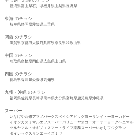
新潟県
富山県
石川県
福井県
山梨県
長野県
東海 のチラシ
岐阜県
静岡県
愛知県
三重県
関西 のチラシ
滋賀県
京都府
大阪府
兵庫県
奈良県
和歌山県
中国 のチラシ
鳥取県
島根県
岡山県
広島県
山口県
四国 のチラシ
徳島県
香川県
愛媛県
高知県
九州・沖縄 のチラシ
福岡県
佐賀県
長崎県
熊本県
大分県
宮崎県
鹿児島県
沖縄県
スーパー
いなげや
西條
アマノパークス
ベイシア
ビッグヨーサン
イトーヨーカドー
イオン
カスミ
マルエツ
スーパーバリュー
ヤオコー
オーケー
ヨークベニマル
ツルヤ
マルト
オギノ
エスマート
ライフ
業務スーパー
いかり
フジグラン
ダイレックス
サンエー
イズミヤ