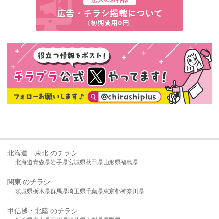
北海道・東北 のチラシ
北海道
青森県
岩手県
宮城県
秋田県
山形県
福島県
関東 のチラシ
茨城県
栃木県
群馬県
埼玉県
千葉県
東京都
神奈川県
甲信越・北陸 のチラシ