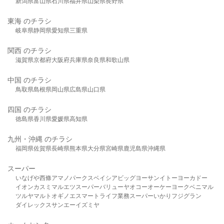
新潟県
富山県
石川県
福井県
山梨県
長野県
東海 のチラシ
岐阜県
静岡県
愛知県
三重県
関西 のチラシ
滋賀県
京都府
大阪府
兵庫県
奈良県
和歌山県
中国 のチラシ
鳥取県
島根県
岡山県
広島県
山口県
四国 のチラシ
徳島県
香川県
愛媛県
高知県
九州・沖縄 のチラシ
福岡県
佐賀県
長崎県
熊本県
大分県
宮崎県
鹿児島県
沖縄県
スーパー
いなげや
西條
アマノパークス
ベイシア
ビッグヨーサン
イトーヨーカドー
イオン
カスミ
マルエツ
スーパーバリュー
ヤオコー
オーケー
ヨークベニマル
ツルヤ
マルト
オギノ
エスマート
ライフ
業務スーパー
いかり
フジグラン
ダイレックス
サンエー
イズミヤ