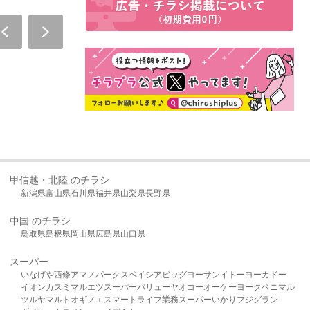
甲信越・北陸 のチラシ
新潟県
富山県
石川県
福井県
山梨県
長野県
中国 のチラシ
鳥取県
島根県
岡山県
広島県
山口県
スーパー
いなげや
西條
アマノパークス
ベイシア
ビッグヨーサン
イトーヨーカドー
イオン
カスミ
マルエツ
スーパーバリュー
ヤオコー
オーケー
ヨークベニマル
ツルヤ
マルト
オギノ
エスマート
ライフ
業務スーパー
いかり
フジグラン