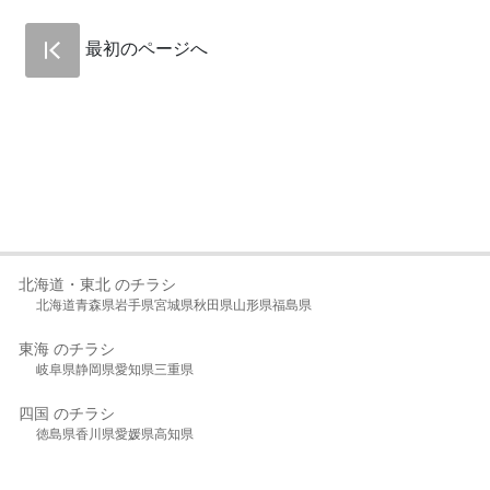
最初のページへ
北海道・東北 のチラシ
北海道
青森県
岩手県
宮城県
秋田県
山形県
福島県
東海 のチラシ
岐阜県
静岡県
愛知県
三重県
四国 のチラシ
徳島県
香川県
愛媛県
高知県