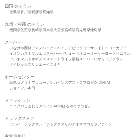
四国 のチラシ
徳島県
香川県
愛媛県
高知県
九州・沖縄 のチラシ
福岡県
佐賀県
長崎県
熊本県
大分県
宮崎県
鹿児島県
沖縄県
スーパー
いなげや
西條
アマノパークス
ベイシア
ビッグヨーサン
イトーヨーカドー
イオン
カスミ
マルエツ
スーパーバリュー
ヤオコー
オーケー
ヨークベニマル
ツルヤ
マルト
オギノ
エスマート
ライフ
業務スーパー
いかり
フジグラン
ダイレックス
サンエー
イズミヤ
ホームセンター
島忠
コメリ
ナフコ
コーナン
カインズ
アストロプロダクツ
DCM
ジョイフル本田
ファッション
ユニクロ
しまむら
アベイル
AOKI
はるやま
サカゼン
ドラッグストア
ツルハドラッグ
サンドラッグ
クスリのアオキ
ココカラファイン
家電量販店