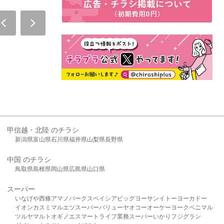
甲信越・北陸 のチラシ
新潟県
富山県
石川県
福井県
山梨県
長野県
中国 のチラシ
鳥取県
島根県
岡山県
広島県
山口県
スーパー
いなげや
西條
アマノパークス
ベイシア
ビッグヨーサン
イトーヨーカドー
イオン
カスミ
マルエツ
スーパーバリュー
ヤオコー
オーケー
ヨークベニマル
ツルヤ
マルト
オギノ
エスマート
ライフ
業務スーパー
いかり
フジグラン