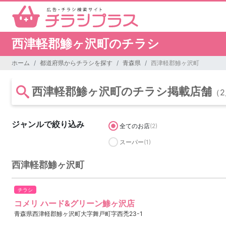
西津軽郡鯵ヶ沢町のチラシ
ホーム
都道府県からチラシを探す
青森県
西津軽郡鯵ヶ沢町
西津軽郡鯵ヶ沢町のチラシ掲載店舗
（
ジャンルで絞り込み
全てのお店
(2)
スーパー
(1)
西津軽郡鯵ヶ沢町
チラシ
コメリ ハード&グリーン鯵ヶ沢店
青森県西津軽郡鯵ヶ沢町大字舞戸町字西禿23-1