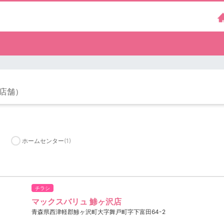
2店舗）
ホームセンター
(1)
チラシ
マックスバリュ 鯵ヶ沢店
青森県西津軽郡鯵ヶ沢町大字舞戸町字下富田64-2