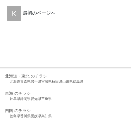
最初のページへ
北海道・東北 のチラシ
北海道
青森県
岩手県
宮城県
秋田県
山形県
福島県
東海 のチラシ
岐阜県
静岡県
愛知県
三重県
四国 のチラシ
徳島県
香川県
愛媛県
高知県