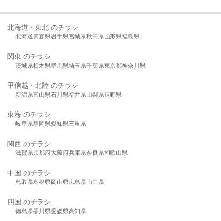
北海道・東北 のチラシ
北海道
青森県
岩手県
宮城県
秋田県
山形県
福島県
関東 のチラシ
茨城県
栃木県
群馬県
埼玉県
千葉県
東京都
神奈川県
甲信越・北陸 のチラシ
新潟県
富山県
石川県
福井県
山梨県
長野県
東海 のチラシ
岐阜県
静岡県
愛知県
三重県
関西 のチラシ
滋賀県
京都府
大阪府
兵庫県
奈良県
和歌山県
中国 のチラシ
鳥取県
島根県
岡山県
広島県
山口県
四国 のチラシ
徳島県
香川県
愛媛県
高知県