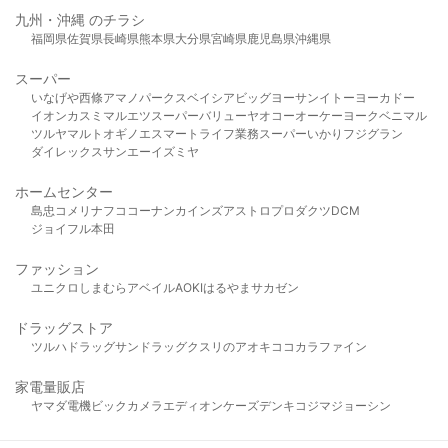
九州・沖縄 のチラシ
福岡県
佐賀県
長崎県
熊本県
大分県
宮崎県
鹿児島県
沖縄県
スーパー
いなげや
西條
アマノパークス
ベイシア
ビッグヨーサン
イトーヨーカドー
イオン
カスミ
マルエツ
スーパーバリュー
ヤオコー
オーケー
ヨークベニマル
ツルヤ
マルト
オギノ
エスマート
ライフ
業務スーパー
いかり
フジグラン
ダイレックス
サンエー
イズミヤ
ホームセンター
島忠
コメリ
ナフコ
コーナン
カインズ
アストロプロダクツ
DCM
ジョイフル本田
ファッション
ユニクロ
しまむら
アベイル
AOKI
はるやま
サカゼン
ドラッグストア
ツルハドラッグ
サンドラッグ
クスリのアオキ
ココカラファイン
家電量販店
ヤマダ電機
ビックカメラ
エディオン
ケーズデンキ
コジマ
ジョーシン