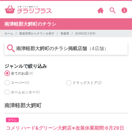
南津軽郡大鰐町のチラシ
ホーム
都道府県からチラシを探す
青森県
南津軽郡大鰐町
南津軽郡大鰐町のチラシ掲載店舗
（4店舗）
ジャンルで絞り込み
全てのお店
(4)
スーパー
(1)
ドラッグストア
(2)
ホームセンター
(1)
南津軽郡大鰐町
チラシ
コメリ ハード&グリーン大鰐店※改装休業期間:6月29日