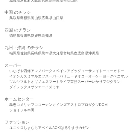
滋賀県
京都府
大阪府
兵庫県
奈良県
和歌山県
中国 のチラシ
鳥取県
島根県
岡山県
広島県
山口県
四国 のチラシ
徳島県
香川県
愛媛県
高知県
九州・沖縄 のチラシ
福岡県
佐賀県
長崎県
熊本県
大分県
宮崎県
鹿児島県
沖縄県
スーパー
いなげや
西條
アマノパークス
ベイシア
ビッグヨーサン
イトーヨーカドー
イオン
カスミ
マルエツ
スーパーバリュー
ヤオコー
オーケー
ヨークベニマル
ツルヤ
マルト
オギノ
エスマート
ライフ
業務スーパー
いかり
フジグラン
ダイレックス
サンエー
イズミヤ
ホームセンター
島忠
コメリ
ナフコ
コーナン
カインズ
アストロプロダクツ
DCM
ジョイフル本田
ファッション
ユニクロ
しまむら
アベイル
AOKI
はるやま
サカゼン