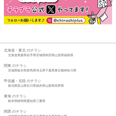
北海道・東北 のチラシ
北海道
青森県
岩手県
宮城県
秋田県
山形県
福島県
関東 のチラシ
茨城県
栃木県
群馬県
埼玉県
千葉県
東京都
神奈川県
甲信越・北陸 のチラシ
新潟県
富山県
石川県
福井県
山梨県
長野県
東海 のチラシ
岐阜県
静岡県
愛知県
三重県
関西 のチラシ