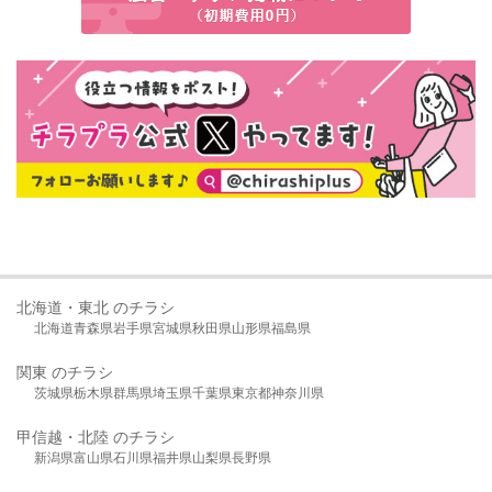
北海道・東北 のチラシ
北海道
青森県
岩手県
宮城県
秋田県
山形県
福島県
関東 のチラシ
茨城県
栃木県
群馬県
埼玉県
千葉県
東京都
神奈川県
甲信越・北陸 のチラシ
新潟県
富山県
石川県
福井県
山梨県
長野県