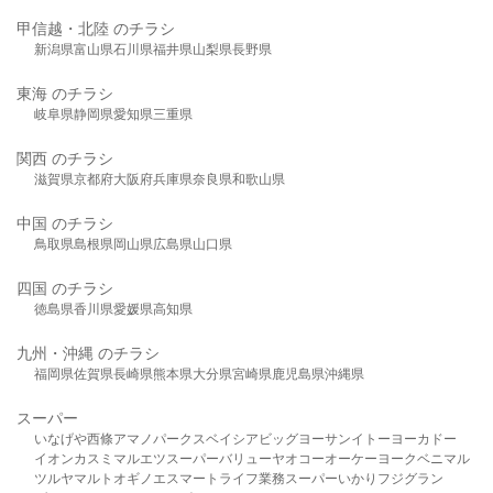
甲信越・北陸 のチラシ
新潟県
富山県
石川県
福井県
山梨県
長野県
東海 のチラシ
岐阜県
静岡県
愛知県
三重県
関西 のチラシ
滋賀県
京都府
大阪府
兵庫県
奈良県
和歌山県
中国 のチラシ
鳥取県
島根県
岡山県
広島県
山口県
四国 のチラシ
徳島県
香川県
愛媛県
高知県
九州・沖縄 のチラシ
福岡県
佐賀県
長崎県
熊本県
大分県
宮崎県
鹿児島県
沖縄県
スーパー
いなげや
西條
アマノパークス
ベイシア
ビッグヨーサン
イトーヨーカドー
イオン
カスミ
マルエツ
スーパーバリュー
ヤオコー
オーケー
ヨークベニマル
ツルヤ
マルト
オギノ
エスマート
ライフ
業務スーパー
いかり
フジグラン