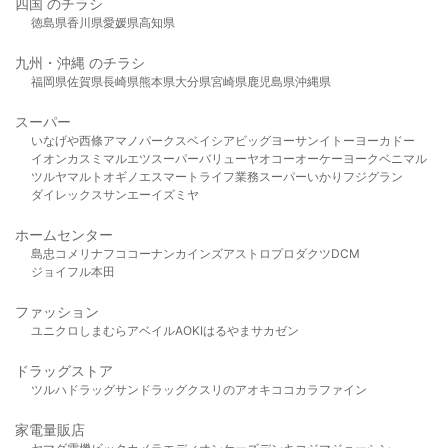
四国 のチラシ
徳島県
香川県
愛媛県
高知県
九州・沖縄 のチラシ
福岡県
佐賀県
長崎県
熊本県
大分県
宮崎県
鹿児島県
沖縄県
スーパー
いなげや
西條
アマノパークス
ベイシア
ビッグヨーサン
イトーヨーカドー
イオン
カスミ
マルエツ
スーパーバリュー
ヤオコー
オーケー
ヨークベニマル
ツルヤ
マルト
オギノ
エスマート
ライフ
業務スーパー
いかり
フジグラン
ダイレックス
サンエー
イズミヤ
ホームセンター
島忠
コメリ
ナフコ
コーナン
カインズ
アストロプロダクツ
DCM
ジョイフル本田
ファッション
ユニクロ
しまむら
アベイル
AOKI
はるやま
サカゼン
ドラッグストア
ツルハドラッグ
サンドラッグ
クスリのアオキ
ココカラファイン
家電量販店