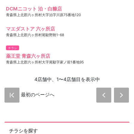
DCMニコット 泊・白糠店
青森県上北郡六ヶ所村大字泊字川原75番地120
マエダストア 六ヶ所店
青森県上北郡六ヶ所村尾駮野附1-68
チラシ
薬王堂 青森六ヶ所店
青森県上北郡六ヶ所村大字尾駮字家ノ前1番地95
4店舗中、1〜4店舗目を表示中
最初のページへ
チラシを探す