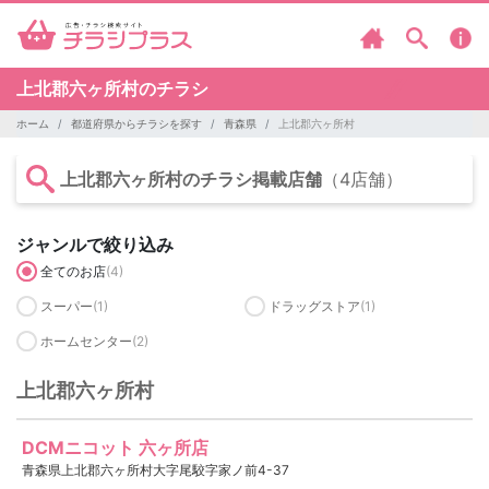
上北郡六ヶ所村のチラシ
ホーム
都道府県からチラシを探す
青森県
上北郡六ヶ所村
上北郡六ヶ所村のチラシ掲載店舗
（4店舗）
ジャンルで絞り込み
全てのお店
(4)
スーパー
(1)
ドラッグストア
(1)
ホームセンター
(2)
上北郡六ヶ所村
DCMニコット 六ヶ所店
青森県上北郡六ヶ所村大字尾駮字家ノ前4-37