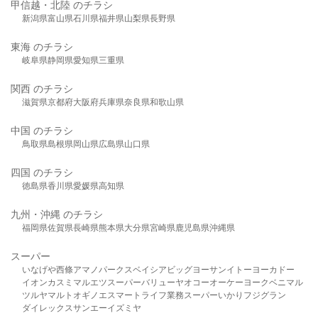
甲信越・北陸 のチラシ
新潟県
富山県
石川県
福井県
山梨県
長野県
東海 のチラシ
岐阜県
静岡県
愛知県
三重県
関西 のチラシ
滋賀県
京都府
大阪府
兵庫県
奈良県
和歌山県
中国 のチラシ
鳥取県
島根県
岡山県
広島県
山口県
四国 のチラシ
徳島県
香川県
愛媛県
高知県
九州・沖縄 のチラシ
福岡県
佐賀県
長崎県
熊本県
大分県
宮崎県
鹿児島県
沖縄県
スーパー
いなげや
西條
アマノパークス
ベイシア
ビッグヨーサン
イトーヨーカドー
イオン
カスミ
マルエツ
スーパーバリュー
ヤオコー
オーケー
ヨークベニマル
ツルヤ
マルト
オギノ
エスマート
ライフ
業務スーパー
いかり
フジグラン
ダイレックス
サンエー
イズミヤ