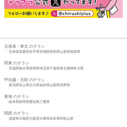
北海道・東北 のチラシ
北海道
青森県
岩手県
宮城県
秋田県
山形県
福島県
関東 のチラシ
茨城県
栃木県
群馬県
埼玉県
千葉県
東京都
神奈川県
甲信越・北陸 のチラシ
新潟県
富山県
石川県
福井県
山梨県
長野県
東海 のチラシ
岐阜県
静岡県
愛知県
三重県
関西 のチラシ
滋賀県
京都府
大阪府
兵庫県
奈良県
和歌山県