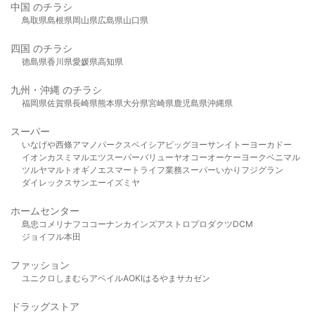
中国 のチラシ
鳥取県
島根県
岡山県
広島県
山口県
四国 のチラシ
徳島県
香川県
愛媛県
高知県
九州・沖縄 のチラシ
福岡県
佐賀県
長崎県
熊本県
大分県
宮崎県
鹿児島県
沖縄県
スーパー
いなげや
西條
アマノパークス
ベイシア
ビッグヨーサン
イトーヨーカドー
イオン
カスミ
マルエツ
スーパーバリュー
ヤオコー
オーケー
ヨークベニマル
ツルヤ
マルト
オギノ
エスマート
ライフ
業務スーパー
いかり
フジグラン
ダイレックス
サンエー
イズミヤ
ホームセンター
島忠
コメリ
ナフコ
コーナン
カインズ
アストロプロダクツ
DCM
ジョイフル本田
ファッション
ユニクロ
しまむら
アベイル
AOKI
はるやま
サカゼン
ドラッグストア