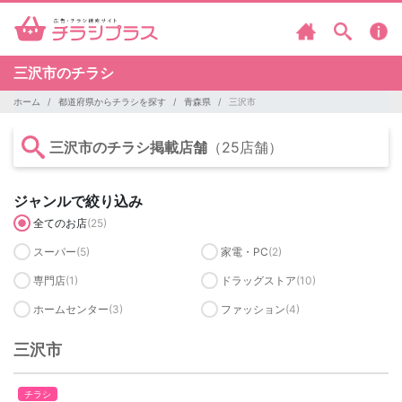
三沢市のチラシ
ホーム
都道府県からチラシを探す
青森県
三沢市
三沢市のチラシ掲載店舗
（25店舗）
ジャンルで絞り込み
全てのお店
(25)
スーパー
(5)
家電・PC
(2)
専門店
(1)
ドラッグストア
(10)
ホームセンター
(3)
ファッション
(4)
三沢市
チラシ