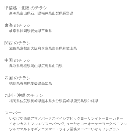
甲信越・北陸 のチラシ
新潟県
富山県
石川県
福井県
山梨県
長野県
東海 のチラシ
岐阜県
静岡県
愛知県
三重県
関西 のチラシ
滋賀県
京都府
大阪府
兵庫県
奈良県
和歌山県
中国 のチラシ
鳥取県
島根県
岡山県
広島県
山口県
四国 のチラシ
徳島県
香川県
愛媛県
高知県
九州・沖縄 のチラシ
福岡県
佐賀県
長崎県
熊本県
大分県
宮崎県
鹿児島県
沖縄県
スーパー
いなげや
西條
アマノパークス
ベイシア
ビッグヨーサン
イトーヨーカドー
イオン
カスミ
マルエツ
スーパーバリュー
ヤオコー
オーケー
ヨークベニマル
ツルヤ
マルト
オギノ
エスマート
ライフ
業務スーパー
いかり
フジグラン