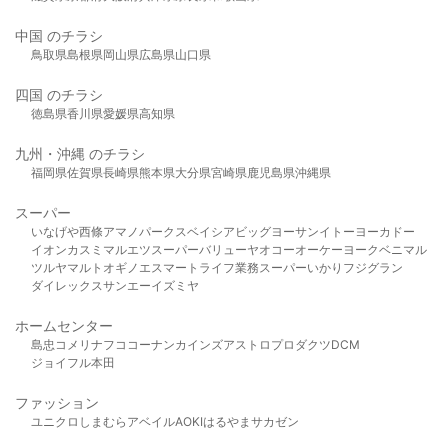
中国 のチラシ
鳥取県
島根県
岡山県
広島県
山口県
四国 のチラシ
徳島県
香川県
愛媛県
高知県
九州・沖縄 のチラシ
福岡県
佐賀県
長崎県
熊本県
大分県
宮崎県
鹿児島県
沖縄県
スーパー
いなげや
西條
アマノパークス
ベイシア
ビッグヨーサン
イトーヨーカドー
イオン
カスミ
マルエツ
スーパーバリュー
ヤオコー
オーケー
ヨークベニマル
ツルヤ
マルト
オギノ
エスマート
ライフ
業務スーパー
いかり
フジグラン
ダイレックス
サンエー
イズミヤ
ホームセンター
島忠
コメリ
ナフコ
コーナン
カインズ
アストロプロダクツ
DCM
ジョイフル本田
ファッション
ユニクロ
しまむら
アベイル
AOKI
はるやま
サカゼン