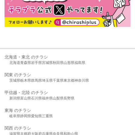
北海道・東北 のチラシ
北海道
青森県
岩手県
宮城県
秋田県
山形県
福島県
関東 のチラシ
茨城県
栃木県
群馬県
埼玉県
千葉県
東京都
神奈川県
甲信越・北陸 のチラシ
新潟県
富山県
石川県
福井県
山梨県
長野県
東海 のチラシ
岐阜県
静岡県
愛知県
三重県
関西 のチラシ
滋賀県
京都府
大阪府
兵庫県
奈良県
和歌山県