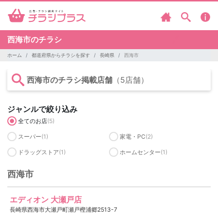
西海市のチラシ
ホーム
都道府県からチラシを探す
長崎県
西海市
西海市のチラシ掲載店舗
（5店舗）
ジャンルで絞り込み
全てのお店
(5)
スーパー
(1)
家電・PC
(2)
ドラッグストア
(1)
ホームセンター
(1)
西海市
エディオン 大瀬戸店
長崎県西海市大瀬戸町瀬戸樫浦郷2513-7