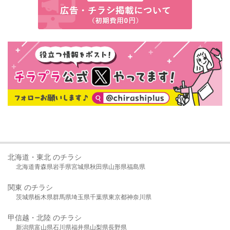
北海道・東北 のチラシ
北海道
青森県
岩手県
宮城県
秋田県
山形県
福島県
関東 のチラシ
茨城県
栃木県
群馬県
埼玉県
千葉県
東京都
神奈川県
甲信越・北陸 のチラシ
新潟県
富山県
石川県
福井県
山梨県
長野県