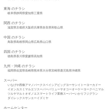
東海 のチラシ
岐阜県
静岡県
愛知県
三重県
関西 のチラシ
滋賀県
京都府
大阪府
兵庫県
奈良県
和歌山県
中国 のチラシ
鳥取県
島根県
岡山県
広島県
山口県
四国 のチラシ
徳島県
香川県
愛媛県
高知県
九州・沖縄 のチラシ
福岡県
佐賀県
長崎県
熊本県
大分県
宮崎県
鹿児島県
沖縄県
スーパー
いなげや
西條
アマノパークス
ベイシア
ビッグヨーサン
イトーヨーカドー
イオン
カスミ
マルエツ
スーパーバリュー
ヤオコー
オーケー
ヨークベニマル
ツルヤ
マルト
オギノ
エスマート
ライフ
業務スーパー
いかり
フジグラン
ダイレックス
サンエー
イズミヤ
ホームセンター