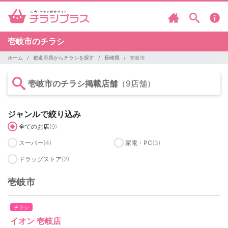
壱岐市のチラシ
ホーム
都道府県からチラシを探す
長崎県
壱岐市
壱岐市のチラシ掲載店舗
（9店舗）
ジャンルで絞り込み
全てのお店
(9)
スーパー
(4)
家電・PC
(3)
ドラッグストア
(2)
壱岐市
チラシ
イオン 壱岐店