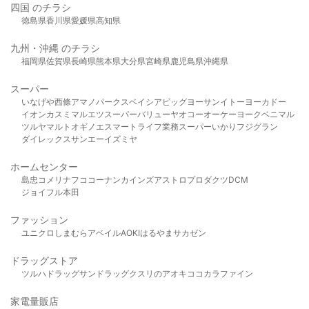
四国 のチラシ
徳島県
香川県
愛媛県
高知県
九州・沖縄 のチラシ
福岡県
佐賀県
長崎県
熊本県
大分県
宮崎県
鹿児島県
沖縄県
スーパー
いなげや
西條
アマノパークス
ベイシア
ビッグヨーサン
イトーヨーカドー
イオン
カスミ
マルエツ
スーパーバリュー
ヤオコー
オーケー
ヨークベニマル
ツルヤ
マルト
オギノ
エスマート
ライフ
業務スーパー
いかり
フジグラン
ダイレックス
サンエー
イズミヤ
ホームセンター
島忠
コメリ
ナフコ
コーナン
カインズ
アストロプロダクツ
DCM
ジョイフル本田
ファッション
ユニクロ
しまむら
アベイル
AOKI
はるやま
サカゼン
ドラッグストア
ツルハドラッグ
サンドラッグ
クスリのアオキ
ココカラファイン
家電量販店