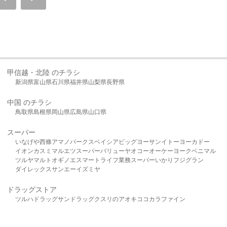
甲信越・北陸 のチラシ
新潟県
富山県
石川県
福井県
山梨県
長野県
中国 のチラシ
鳥取県
島根県
岡山県
広島県
山口県
スーパー
いなげや
西條
アマノパークス
ベイシア
ビッグヨーサン
イトーヨーカドー
イオン
カスミ
マルエツ
スーパーバリュー
ヤオコー
オーケー
ヨークベニマル
ツルヤ
マルト
オギノ
エスマート
ライフ
業務スーパー
いかり
フジグラン
ダイレックス
サンエー
イズミヤ
ドラッグストア
ツルハドラッグ
サンドラッグ
クスリのアオキ
ココカラファイン