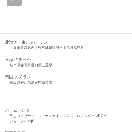
北海道・東北 のチラシ
北海道
青森県
岩手県
宮城県
秋田県
山形県
福島県
東海 のチラシ
岐阜県
静岡県
愛知県
三重県
四国 のチラシ
徳島県
香川県
愛媛県
高知県
ホームセンター
島忠
コメリ
ナフコ
コーナン
カインズ
アストロプロダクツ
DCM
ジョイフル本田