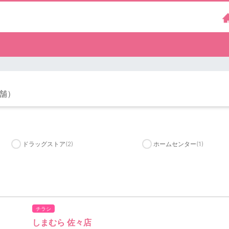
店舗）
ドラッグストア
(2)
ホームセンター
(1)
チラシ
しまむら 佐々店