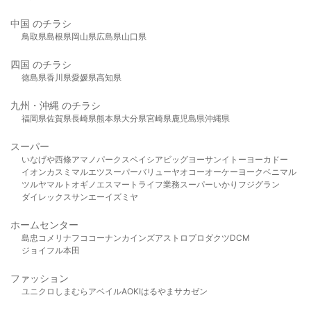
中国 のチラシ
鳥取県
島根県
岡山県
広島県
山口県
四国 のチラシ
徳島県
香川県
愛媛県
高知県
九州・沖縄 のチラシ
福岡県
佐賀県
長崎県
熊本県
大分県
宮崎県
鹿児島県
沖縄県
スーパー
いなげや
西條
アマノパークス
ベイシア
ビッグヨーサン
イトーヨーカドー
イオン
カスミ
マルエツ
スーパーバリュー
ヤオコー
オーケー
ヨークベニマル
ツルヤ
マルト
オギノ
エスマート
ライフ
業務スーパー
いかり
フジグラン
ダイレックス
サンエー
イズミヤ
ホームセンター
島忠
コメリ
ナフコ
コーナン
カインズ
アストロプロダクツ
DCM
ジョイフル本田
ファッション
ユニクロ
しまむら
アベイル
AOKI
はるやま
サカゼン