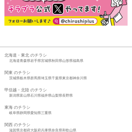
北海道・東北 のチラシ
北海道
青森県
岩手県
宮城県
秋田県
山形県
福島県
関東 のチラシ
茨城県
栃木県
群馬県
埼玉県
千葉県
東京都
神奈川県
甲信越・北陸 のチラシ
新潟県
富山県
石川県
福井県
山梨県
長野県
東海 のチラシ
岐阜県
静岡県
愛知県
三重県
関西 のチラシ
滋賀県
京都府
大阪府
兵庫県
奈良県
和歌山県