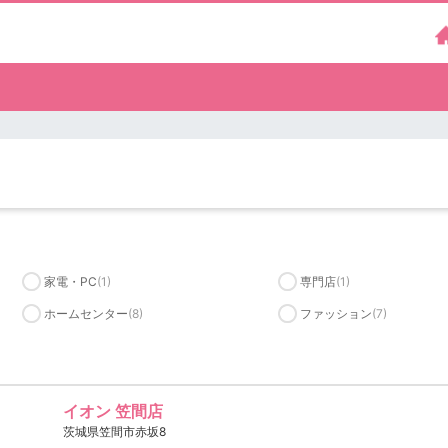
家電・PC
(1)
専門店
(1)
ホームセンター
(8)
ファッション
(7)
イオン 笠間店
茨城県笠間市赤坂8