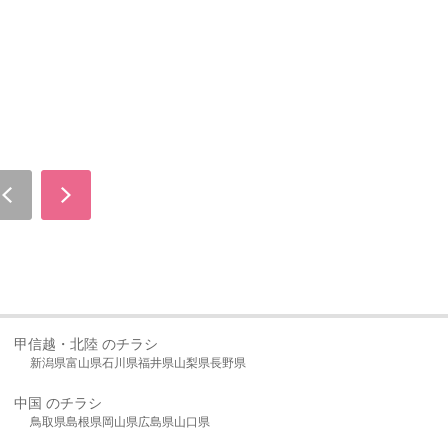
甲信越・北陸 のチラシ
新潟県
富山県
石川県
福井県
山梨県
長野県
中国 のチラシ
鳥取県
島根県
岡山県
広島県
山口県