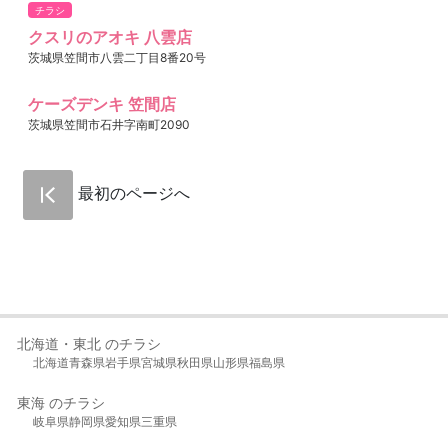
チラシ
クスリのアオキ 八雲店
茨城県笠間市八雲二丁目8番20号
ケーズデンキ 笠間店
茨城県笠間市石井字南町2090
最初のページへ
北海道・東北 のチラシ
北海道
青森県
岩手県
宮城県
秋田県
山形県
福島県
東海 のチラシ
岐阜県
静岡県
愛知県
三重県