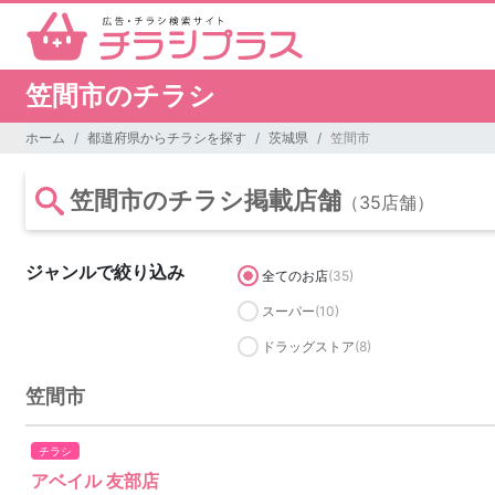
笠間市のチラシ
ホーム
都道府県からチラシを探す
茨城県
笠間市
笠間市のチラシ掲載店舗
（35店舗）
ジャンルで絞り込み
全てのお店
(35)
スーパー
(10)
ドラッグストア
(8)
笠間市
チラシ
アベイル 友部店