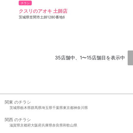
チラシ
クスリのアオキ 土師店
茨城県笠間市土師1280番地6
35店舗中、1〜15店舗目を表示中
関東 のチラシ
茨城県
栃木県
群馬県
埼玉県
千葉県
東京都
神奈川県
関西 のチラシ
滋賀県
京都府
大阪府
兵庫県
奈良県
和歌山県