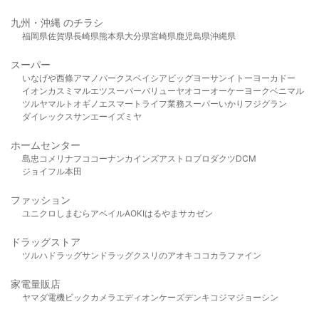
九州・沖縄 のチラシ
福岡県
佐賀県
長崎県
熊本県
大分県
宮崎県
鹿児島県
沖縄県
スーパー
いなげや
西條
アマノパークス
ベイシア
ビッグヨーサン
イトーヨーカドー
イオン
カスミ
マルエツ
スーパーバリュー
ヤオコー
オーケー
ヨークベニマル
ツルヤ
マルト
オギノ
エスマート
ライフ
業務スーパー
いかり
フジグラン
ダイレックス
サンエー
イズミヤ
ホームセンター
島忠
コメリ
ナフコ
コーナン
カインズ
アストロプロダクツ
DCM
ジョイフル本田
ファッション
ユニクロ
しまむら
アベイル
AOKI
はるやま
サカゼン
ドラッグストア
ツルハドラッグ
サンドラッグ
クスリのアオキ
ココカラファイン
家電量販店
ヤマダ電機
ビックカメラ
エディオン
ケーズデンキ
コジマ
ジョーシン