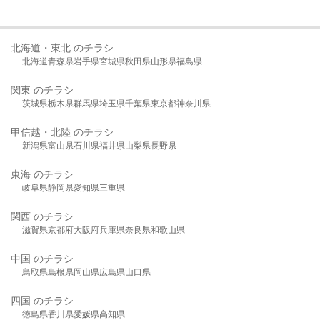
北海道・東北 のチラシ
北海道
青森県
岩手県
宮城県
秋田県
山形県
福島県
関東 のチラシ
茨城県
栃木県
群馬県
埼玉県
千葉県
東京都
神奈川県
甲信越・北陸 のチラシ
新潟県
富山県
石川県
福井県
山梨県
長野県
東海 のチラシ
岐阜県
静岡県
愛知県
三重県
関西 のチラシ
滋賀県
京都府
大阪府
兵庫県
奈良県
和歌山県
中国 のチラシ
鳥取県
島根県
岡山県
広島県
山口県
四国 のチラシ
徳島県
香川県
愛媛県
高知県