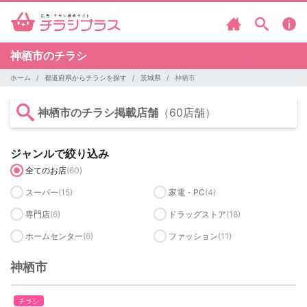
神栖市のチラシ
ホーム
都道府県からチラシを探す
茨城県
神栖市
神栖市のチラシ掲載店舗
（60店舗）
ジャンルで絞り込み
全てのお店
(60)
スーパー
(15)
家電・PC
(4)
専門店
(6)
ドラッグストア
(18)
ホームセンター
(6)
ファッション
(11)
神栖市
チラシ