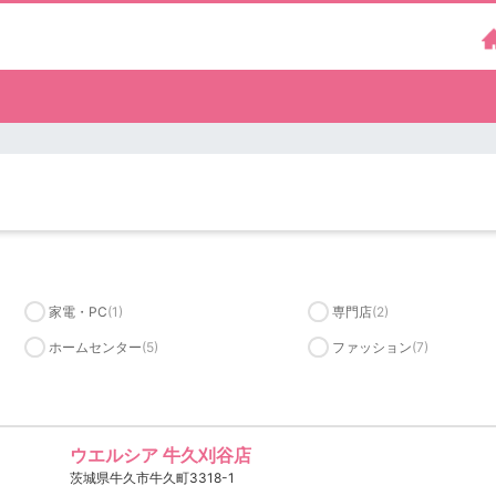
家電・PC
(1)
専門店
(2)
ホームセンター
(5)
ファッション
(7)
ウエルシア 牛久刈谷店
茨城県牛久市牛久町3318-1