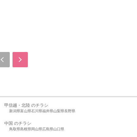
甲信越・北陸 のチラシ
新潟県
富山県
石川県
福井県
山梨県
長野県
中国 のチラシ
鳥取県
島根県
岡山県
広島県
山口県