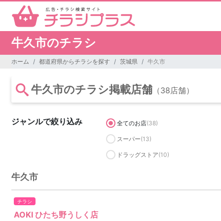
牛久市のチラシ
ホーム
都道府県からチラシを探す
茨城県
牛久市
牛久市のチラシ掲載店舗
（38店舗）
ジャンルで絞り込み
全てのお店
(38)
スーパー
(13)
ドラッグストア
(10)
牛久市
チラシ
AOKI ひたち野うしく店