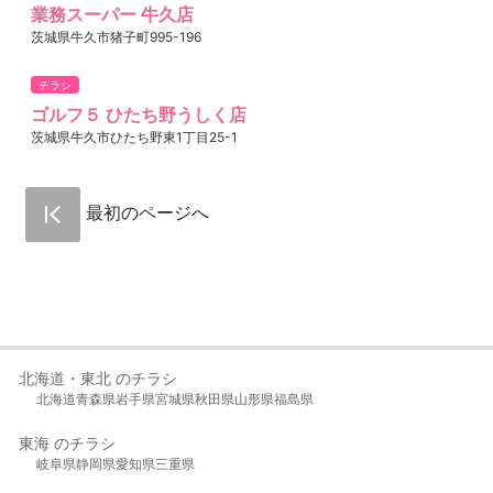
業務スーパー 牛久店
茨城県牛久市猪子町995-196
チラシ
ゴルフ５ ひたち野うしく店
茨城県牛久市ひたち野東1丁目25-1
最初のページへ
北海道・東北 のチラシ
北海道
青森県
岩手県
宮城県
秋田県
山形県
福島県
東海 のチラシ
岐阜県
静岡県
愛知県
三重県