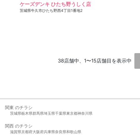
ケーズデンキ ひたち野うしく店
茨城県牛久市ひたち野西4丁目1番地2
38店舗中、1〜15店舗目を表示中
関東 のチラシ
茨城県
栃木県
群馬県
埼玉県
千葉県
東京都
神奈川県
関西 のチラシ
滋賀県
京都府
大阪府
兵庫県
奈良県
和歌山県