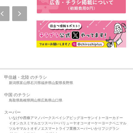
甲信越・北陸 のチラシ
新潟県
富山県
石川県
福井県
山梨県
長野県
中国 のチラシ
鳥取県
島根県
岡山県
広島県
山口県
スーパー
いなげや
西條
アマノパークス
ベイシア
ビッグヨーサン
イトーヨーカドー
イオン
カスミ
マルエツ
スーパーバリュー
ヤオコー
オーケー
ヨークベニマル
ツルヤ
マルト
オギノ
エスマート
ライフ
業務スーパー
いかり
フジグラン