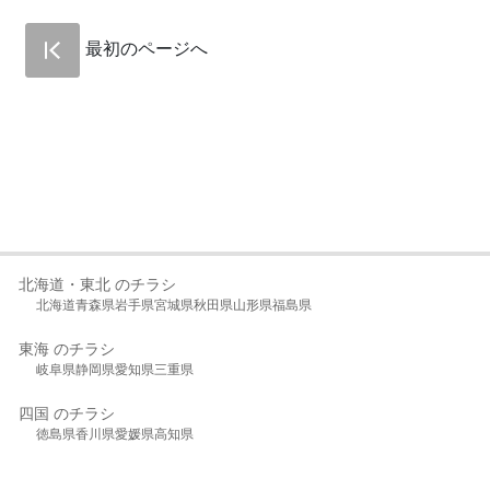
最初のページへ
北海道・東北 のチラシ
北海道
青森県
岩手県
宮城県
秋田県
山形県
福島県
東海 のチラシ
岐阜県
静岡県
愛知県
三重県
四国 のチラシ
徳島県
香川県
愛媛県
高知県