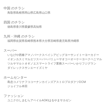
中国 のチラシ
鳥取県
島根県
岡山県
広島県
山口県
四国 のチラシ
徳島県
香川県
愛媛県
高知県
九州・沖縄 のチラシ
福岡県
佐賀県
長崎県
熊本県
大分県
宮崎県
鹿児島県
沖縄県
スーパー
いなげや
西條
アマノパークス
ベイシア
ビッグヨーサン
イトーヨーカドー
イオン
カスミ
マルエツ
スーパーバリュー
ヤオコー
オーケー
ヨークベニマル
ツルヤ
マルト
オギノ
エスマート
ライフ
業務スーパー
いかり
フジグラン
ダイレックス
サンエー
イズミヤ
ホームセンター
島忠
コメリ
ナフコ
コーナン
カインズ
アストロプロダクツ
DCM
ジョイフル本田
ファッション
ユニクロ
しまむら
アベイル
AOKI
はるやま
サカゼン