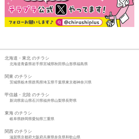
北海道・東北 のチラシ
北海道
青森県
岩手県
宮城県
秋田県
山形県
福島県
関東 のチラシ
茨城県
栃木県
群馬県
埼玉県
千葉県
東京都
神奈川県
甲信越・北陸 のチラシ
新潟県
富山県
石川県
福井県
山梨県
長野県
東海 のチラシ
岐阜県
静岡県
愛知県
三重県
関西 のチラシ
滋賀県
京都府
大阪府
兵庫県
奈良県
和歌山県