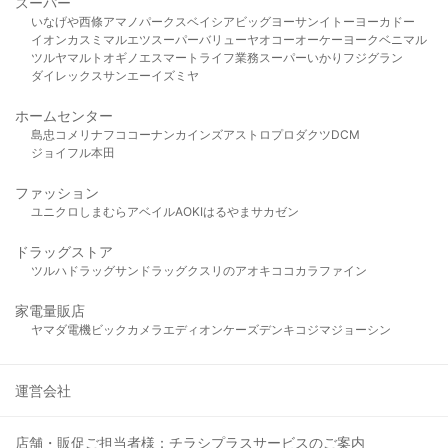
スーパー
いなげや
西條
アマノパークス
ベイシア
ビッグヨーサン
イトーヨーカドー
イオン
カスミ
マルエツ
スーパーバリュー
ヤオコー
オーケー
ヨークベニマル
ツルヤ
マルト
オギノ
エスマート
ライフ
業務スーパー
いかり
フジグラン
ダイレックス
サンエー
イズミヤ
ホームセンター
島忠
コメリ
ナフコ
コーナン
カインズ
アストロプロダクツ
DCM
ジョイフル本田
ファッション
ユニクロ
しまむら
アベイル
AOKI
はるやま
サカゼン
ドラッグストア
ツルハドラッグ
サンドラッグ
クスリのアオキ
ココカラファイン
家電量販店
ヤマダ電機
ビックカメラ
エディオン
ケーズデンキ
コジマ
ジョーシン
運営会社
店舗・販促ご担当者様：チラシプラスサービスのご案内