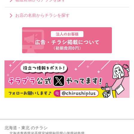
お店の名前からチラシを探す
北海道・東北 のチラシ
北海道
青森県
岩手県
宮城県
秋田県
山形県
福島県