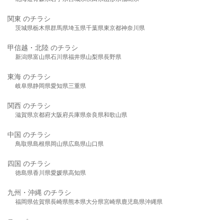
関東 のチラシ
茨城県
栃木県
群馬県
埼玉県
千葉県
東京都
神奈川県
甲信越・北陸 のチラシ
新潟県
富山県
石川県
福井県
山梨県
長野県
東海 のチラシ
岐阜県
静岡県
愛知県
三重県
関西 のチラシ
滋賀県
京都府
大阪府
兵庫県
奈良県
和歌山県
中国 のチラシ
鳥取県
島根県
岡山県
広島県
山口県
四国 のチラシ
徳島県
香川県
愛媛県
高知県
九州・沖縄 のチラシ
福岡県
佐賀県
長崎県
熊本県
大分県
宮崎県
鹿児島県
沖縄県