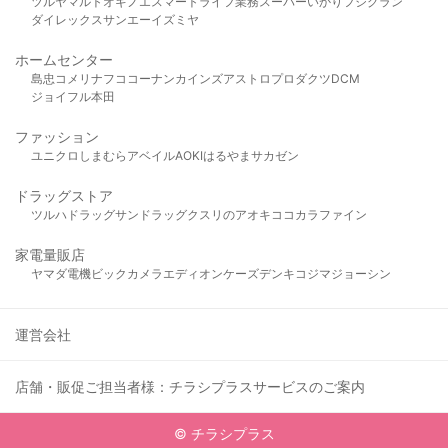
ツルヤ
マルト
オギノ
エスマート
ライフ
業務スーパー
いかり
フジグラン
ダイレックス
サンエー
イズミヤ
ホームセンター
島忠
コメリ
ナフコ
コーナン
カインズ
アストロプロダクツ
DCM
ジョイフル本田
ファッション
ユニクロ
しまむら
アベイル
AOKI
はるやま
サカゼン
ドラッグストア
ツルハドラッグ
サンドラッグ
クスリのアオキ
ココカラファイン
家電量販店
ヤマダ電機
ビックカメラ
エディオン
ケーズデンキ
コジマ
ジョーシン
運営会社
店舗・販促ご担当者様：チラシプラスサービスのご案内
© チラシプラス