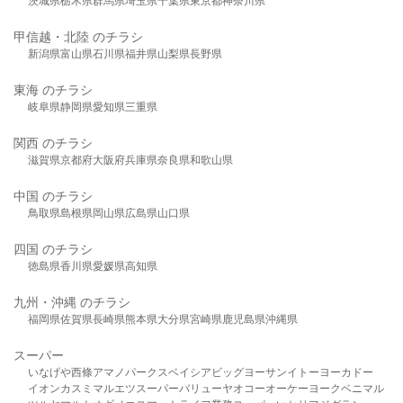
茨城県
栃木県
群馬県
埼玉県
千葉県
東京都
神奈川県
甲信越・北陸 のチラシ
新潟県
富山県
石川県
福井県
山梨県
長野県
東海 のチラシ
岐阜県
静岡県
愛知県
三重県
関西 のチラシ
滋賀県
京都府
大阪府
兵庫県
奈良県
和歌山県
中国 のチラシ
鳥取県
島根県
岡山県
広島県
山口県
四国 のチラシ
徳島県
香川県
愛媛県
高知県
九州・沖縄 のチラシ
福岡県
佐賀県
長崎県
熊本県
大分県
宮崎県
鹿児島県
沖縄県
スーパー
いなげや
西條
アマノパークス
ベイシア
ビッグヨーサン
イトーヨーカドー
イオン
カスミ
マルエツ
スーパーバリュー
ヤオコー
オーケー
ヨークベニマル