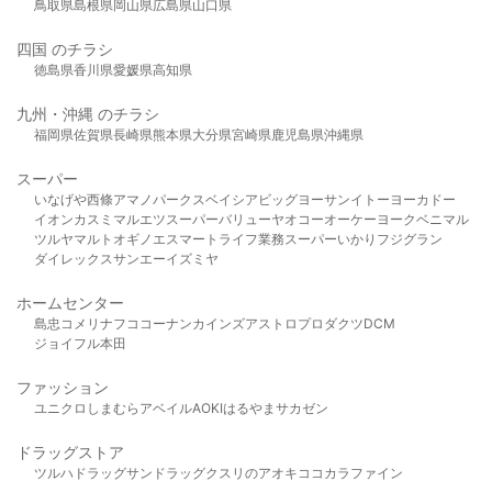
鳥取県
島根県
岡山県
広島県
山口県
四国 のチラシ
徳島県
香川県
愛媛県
高知県
九州・沖縄 のチラシ
福岡県
佐賀県
長崎県
熊本県
大分県
宮崎県
鹿児島県
沖縄県
スーパー
いなげや
西條
アマノパークス
ベイシア
ビッグヨーサン
イトーヨーカドー
イオン
カスミ
マルエツ
スーパーバリュー
ヤオコー
オーケー
ヨークベニマル
ツルヤ
マルト
オギノ
エスマート
ライフ
業務スーパー
いかり
フジグラン
ダイレックス
サンエー
イズミヤ
ホームセンター
島忠
コメリ
ナフコ
コーナン
カインズ
アストロプロダクツ
DCM
ジョイフル本田
ファッション
ユニクロ
しまむら
アベイル
AOKI
はるやま
サカゼン
ドラッグストア
ツルハドラッグ
サンドラッグ
クスリのアオキ
ココカラファイン