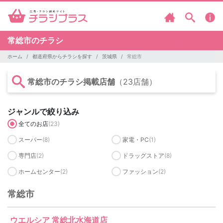
常総市のチラシ
ホーム
都道府県からチラシを探す
茨城県
常総市
常総市のチラシ掲載店舗
（23店舗）
ジャンルで絞り込み
全てのお店
(23)
スーパー
(8)
家電・PC
(1)
専門店
(2)
ドラッグストア
(8)
ホームセンター
(2)
ファッション
(2)
常総市
ウエルシア 常総北水海道店