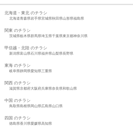
北海道・東北 のチラシ
北海道
青森県
岩手県
宮城県
秋田県
山形県
福島県
関東 のチラシ
茨城県
栃木県
群馬県
埼玉県
千葉県
東京都
神奈川県
甲信越・北陸 のチラシ
新潟県
富山県
石川県
福井県
山梨県
長野県
東海 のチラシ
岐阜県
静岡県
愛知県
三重県
関西 のチラシ
滋賀県
京都府
大阪府
兵庫県
奈良県
和歌山県
中国 のチラシ
鳥取県
島根県
岡山県
広島県
山口県
四国 のチラシ
徳島県
香川県
愛媛県
高知県