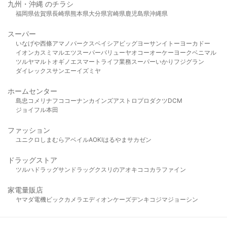
九州・沖縄 のチラシ
福岡県
佐賀県
長崎県
熊本県
大分県
宮崎県
鹿児島県
沖縄県
スーパー
いなげや
西條
アマノパークス
ベイシア
ビッグヨーサン
イトーヨーカドー
イオン
カスミ
マルエツ
スーパーバリュー
ヤオコー
オーケー
ヨークベニマル
ツルヤ
マルト
オギノ
エスマート
ライフ
業務スーパー
いかり
フジグラン
ダイレックス
サンエー
イズミヤ
ホームセンター
島忠
コメリ
ナフコ
コーナン
カインズ
アストロプロダクツ
DCM
ジョイフル本田
ファッション
ユニクロ
しまむら
アベイル
AOKI
はるやま
サカゼン
ドラッグストア
ツルハドラッグ
サンドラッグ
クスリのアオキ
ココカラファイン
家電量販店
ヤマダ電機
ビックカメラ
エディオン
ケーズデンキ
コジマ
ジョーシン