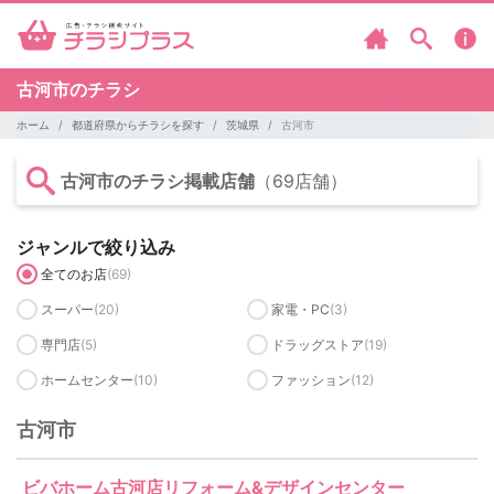
古河市のチラシ
ホーム
都道府県からチラシを探す
茨城県
古河市
古河市のチラシ掲載店舗
（69店舗）
ジャンルで絞り込み
全てのお店
(69)
スーパー
(20)
家電・PC
(3)
専門店
(5)
ドラッグストア
(19)
ホームセンター
(10)
ファッション
(12)
古河市
ビバホーム古河店リフォーム&デザインセンター