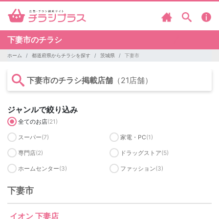
下妻市のチラシ
ホーム
都道府県からチラシを探す
茨城県
下妻市
下妻市のチラシ掲載店舗
（21店舗）
ジャンルで絞り込み
全てのお店
(21)
スーパー
(7)
家電・PC
(1)
専門店
(2)
ドラッグストア
(5)
ホームセンター
(3)
ファッション
(3)
下妻市
イオン 下妻店