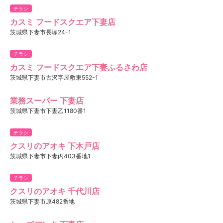
チラシ
カスミ フードスクエア下妻店
茨城県下妻市長塚24-1
チラシ
カスミ フードスクエア下妻ふるさわ店
茨城県下妻市古沢字屋敷東552-1
業務スーパー 下妻店
茨城県下妻市下妻乙1180番1
チラシ
クスリのアオキ 下木戸店
茨城県下妻市下妻丙403番地1
チラシ
クスリのアオキ 千代川店
茨城県下妻市原482番地