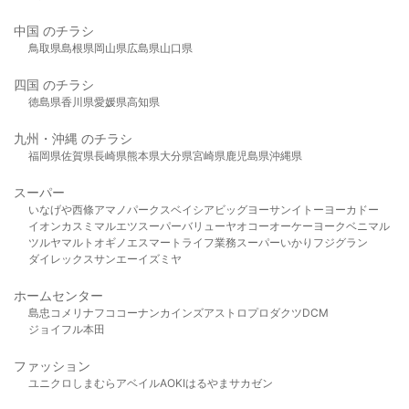
中国 のチラシ
鳥取県
島根県
岡山県
広島県
山口県
四国 のチラシ
徳島県
香川県
愛媛県
高知県
九州・沖縄 のチラシ
福岡県
佐賀県
長崎県
熊本県
大分県
宮崎県
鹿児島県
沖縄県
スーパー
いなげや
西條
アマノパークス
ベイシア
ビッグヨーサン
イトーヨーカドー
イオン
カスミ
マルエツ
スーパーバリュー
ヤオコー
オーケー
ヨークベニマル
ツルヤ
マルト
オギノ
エスマート
ライフ
業務スーパー
いかり
フジグラン
ダイレックス
サンエー
イズミヤ
ホームセンター
島忠
コメリ
ナフコ
コーナン
カインズ
アストロプロダクツ
DCM
ジョイフル本田
ファッション
ユニクロ
しまむら
アベイル
AOKI
はるやま
サカゼン