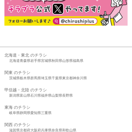
北海道・東北 のチラシ
北海道
青森県
岩手県
宮城県
秋田県
山形県
福島県
関東 のチラシ
茨城県
栃木県
群馬県
埼玉県
千葉県
東京都
神奈川県
甲信越・北陸 のチラシ
新潟県
富山県
石川県
福井県
山梨県
長野県
東海 のチラシ
岐阜県
静岡県
愛知県
三重県
関西 のチラシ
滋賀県
京都府
大阪府
兵庫県
奈良県
和歌山県