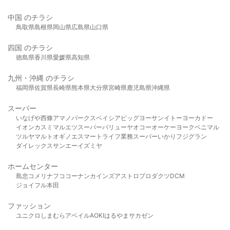
中国 のチラシ
鳥取県
島根県
岡山県
広島県
山口県
四国 のチラシ
徳島県
香川県
愛媛県
高知県
九州・沖縄 のチラシ
福岡県
佐賀県
長崎県
熊本県
大分県
宮崎県
鹿児島県
沖縄県
スーパー
いなげや
西條
アマノパークス
ベイシア
ビッグヨーサン
イトーヨーカドー
イオン
カスミ
マルエツ
スーパーバリュー
ヤオコー
オーケー
ヨークベニマル
ツルヤ
マルト
オギノ
エスマート
ライフ
業務スーパー
いかり
フジグラン
ダイレックス
サンエー
イズミヤ
ホームセンター
島忠
コメリ
ナフコ
コーナン
カインズ
アストロプロダクツ
DCM
ジョイフル本田
ファッション
ユニクロ
しまむら
アベイル
AOKI
はるやま
サカゼン