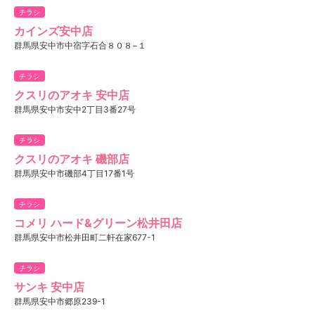
チラシ
カインズ安中店
群馬県安中市中宿字石合８０８−１
チラシ
クスリのアオキ 安中店
群馬県安中市安中2丁目3番27号
チラシ
クスリのアオキ 磯部店
群馬県安中市磯部4丁目17番1号
チラシ
コメリ ハード&グリーン松井田店
群馬県安中市松井田町二軒在家677-1
チラシ
サンキ 安中店
群馬県安中市郷原239-1