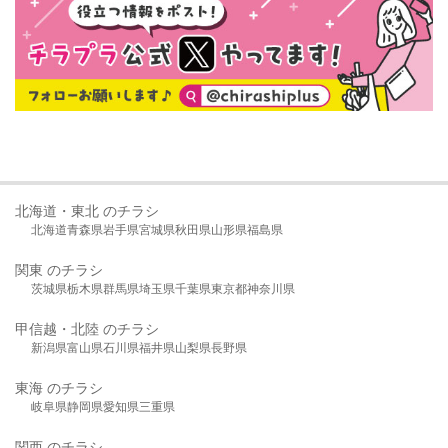
北海道・東北 のチラシ
北海道
青森県
岩手県
宮城県
秋田県
山形県
福島県
関東 のチラシ
茨城県
栃木県
群馬県
埼玉県
千葉県
東京都
神奈川県
甲信越・北陸 のチラシ
新潟県
富山県
石川県
福井県
山梨県
長野県
東海 のチラシ
岐阜県
静岡県
愛知県
三重県
関西 のチラシ