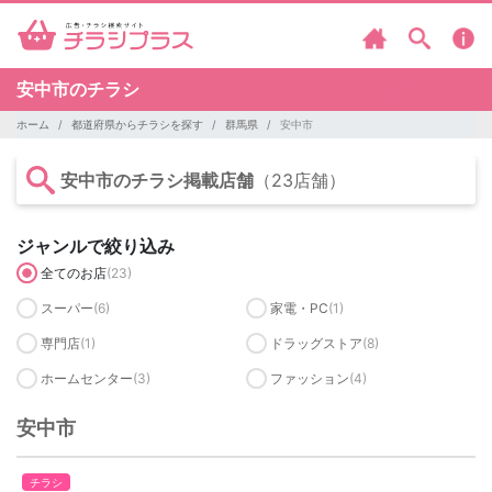
安中市のチラシ
ホーム
都道府県からチラシを探す
群馬県
安中市
安中市のチラシ掲載店舗
（23店舗）
ジャンルで絞り込み
全てのお店
(23)
スーパー
(6)
家電・PC
(1)
専門店
(1)
ドラッグストア
(8)
ホームセンター
(3)
ファッション
(4)
安中市
チラシ