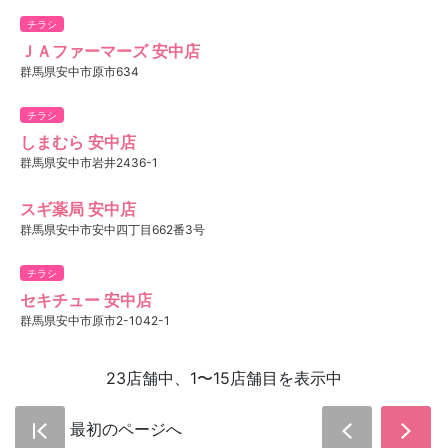
チラシ
ＪＡファーマーズ 安中店
群馬県安中市原市634
チラシ
しまむら 安中店
群馬県安中市岩井2436-1
スギ薬局 安中店
群馬県安中市安中四丁目662番3号
チラシ
セキチュー 安中店
群馬県安中市原市2-1042-1
23店舗中、1〜15店舗目を表示中
最初のページへ