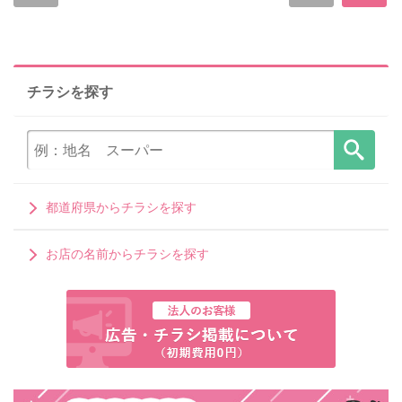
チラシを探す
都道府県からチラシを探す
お店の名前からチラシを探す