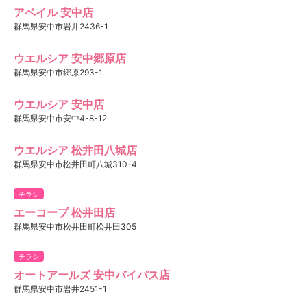
アベイル 安中店
群馬県安中市岩井2436-1
ウエルシア 安中郷原店
群馬県安中市郷原293-1
ウエルシア 安中店
群馬県安中市安中4-8-12
ウエルシア 松井田八城店
群馬県安中市松井田町八城310-4
チラシ
エーコープ 松井田店
群馬県安中市松井田町松井田305
チラシ
オートアールズ 安中バイパス店
群馬県安中市岩井2451-1