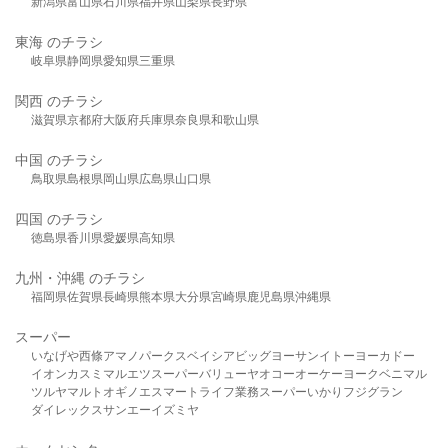
新潟県
富山県
石川県
福井県
山梨県
長野県
東海 のチラシ
岐阜県
静岡県
愛知県
三重県
関西 のチラシ
滋賀県
京都府
大阪府
兵庫県
奈良県
和歌山県
中国 のチラシ
鳥取県
島根県
岡山県
広島県
山口県
四国 のチラシ
徳島県
香川県
愛媛県
高知県
九州・沖縄 のチラシ
福岡県
佐賀県
長崎県
熊本県
大分県
宮崎県
鹿児島県
沖縄県
スーパー
いなげや
西條
アマノパークス
ベイシア
ビッグヨーサン
イトーヨーカドー
イオン
カスミ
マルエツ
スーパーバリュー
ヤオコー
オーケー
ヨークベニマル
ツルヤ
マルト
オギノ
エスマート
ライフ
業務スーパー
いかり
フジグラン
ダイレックス
サンエー
イズミヤ