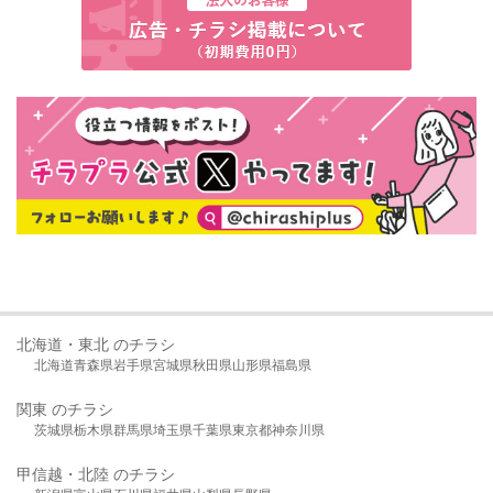
北海道・東北 のチラシ
北海道
青森県
岩手県
宮城県
秋田県
山形県
福島県
関東 のチラシ
茨城県
栃木県
群馬県
埼玉県
千葉県
東京都
神奈川県
甲信越・北陸 のチラシ