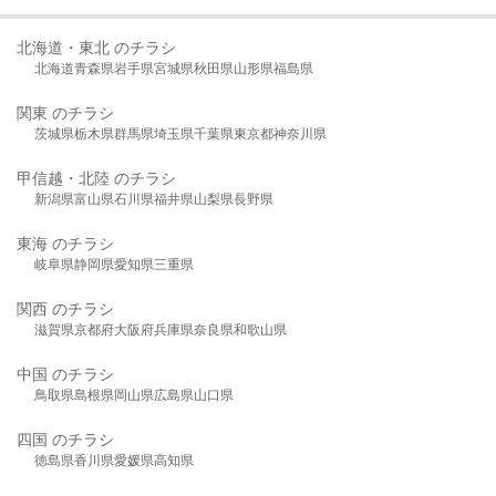
北海道・東北 のチラシ
北海道
青森県
岩手県
宮城県
秋田県
山形県
福島県
関東 のチラシ
茨城県
栃木県
群馬県
埼玉県
千葉県
東京都
神奈川県
甲信越・北陸 のチラシ
新潟県
富山県
石川県
福井県
山梨県
長野県
東海 のチラシ
岐阜県
静岡県
愛知県
三重県
関西 のチラシ
滋賀県
京都府
大阪府
兵庫県
奈良県
和歌山県
中国 のチラシ
鳥取県
島根県
岡山県
広島県
山口県
四国 のチラシ
徳島県
香川県
愛媛県
高知県