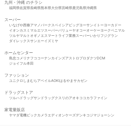
九州・沖縄 のチラシ
福岡県
佐賀県
長崎県
熊本県
大分県
宮崎県
鹿児島県
沖縄県
スーパー
いなげや
西條
アマノパークス
ベイシア
ビッグヨーサン
イトーヨーカドー
イオン
カスミ
マルエツ
スーパーバリュー
ヤオコー
オーケー
ヨークベニマル
ツルヤ
マルト
オギノ
エスマート
ライフ
業務スーパー
いかり
フジグラン
ダイレックス
サンエー
イズミヤ
ホームセンター
島忠
コメリ
ナフコ
コーナン
カインズ
アストロプロダクツ
DCM
ジョイフル本田
ファッション
ユニクロ
しまむら
アベイル
AOKI
はるやま
サカゼン
ドラッグストア
ツルハドラッグ
サンドラッグ
クスリのアオキ
ココカラファイン
家電量販店
ヤマダ電機
ビックカメラ
エディオン
ケーズデンキ
コジマ
ジョーシン