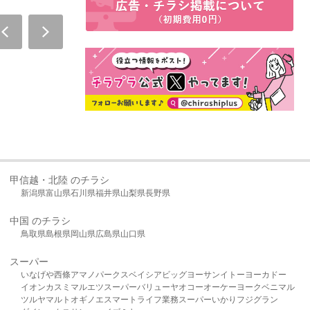
甲信越・北陸 のチラシ
新潟県
富山県
石川県
福井県
山梨県
長野県
中国 のチラシ
鳥取県
島根県
岡山県
広島県
山口県
スーパー
いなげや
西條
アマノパークス
ベイシア
ビッグヨーサン
イトーヨーカドー
イオン
カスミ
マルエツ
スーパーバリュー
ヤオコー
オーケー
ヨークベニマル
ツルヤ
マルト
オギノ
エスマート
ライフ
業務スーパー
いかり
フジグラン