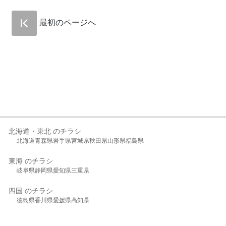
最初のページへ
北海道・東北 のチラシ
北海道
青森県
岩手県
宮城県
秋田県
山形県
福島県
東海 のチラシ
岐阜県
静岡県
愛知県
三重県
四国 のチラシ
徳島県
香川県
愛媛県
高知県