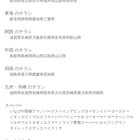
新潟県
富山県
石川県
福井県
山梨県
長野県
東海 のチラシ
岐阜県
静岡県
愛知県
三重県
関西 のチラシ
滋賀県
京都府
大阪府
兵庫県
奈良県
和歌山県
中国 のチラシ
鳥取県
島根県
岡山県
広島県
山口県
四国 のチラシ
徳島県
香川県
愛媛県
高知県
九州・沖縄 のチラシ
福岡県
佐賀県
長崎県
熊本県
大分県
宮崎県
鹿児島県
沖縄県
スーパー
いなげや
西條
アマノパークス
ベイシア
ビッグヨーサン
イトーヨーカドー
イオン
カスミ
マルエツ
スーパーバリュー
ヤオコー
オーケー
ヨークベニマル
ツルヤ
マルト
オギノ
エスマート
ライフ
業務スーパー
いかり
フジグラン
ダイレックス
サンエー
イズミヤ