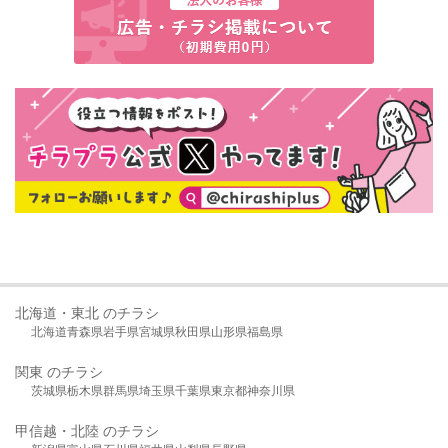
北海道・東北 のチラシ
北海道
青森県
岩手県
宮城県
秋田県
山形県
福島県
関東 のチラシ
茨城県
栃木県
群馬県
埼玉県
千葉県
東京都
神奈川県
甲信越・北陸 のチラシ