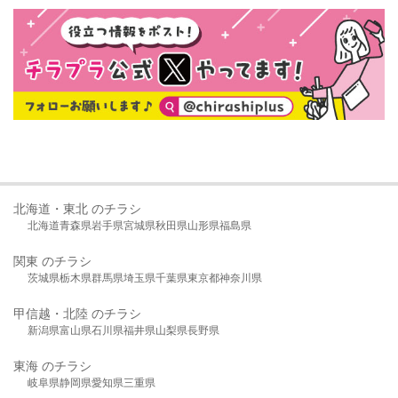
北海道・東北 のチラシ
北海道
青森県
岩手県
宮城県
秋田県
山形県
福島県
関東 のチラシ
茨城県
栃木県
群馬県
埼玉県
千葉県
東京都
神奈川県
甲信越・北陸 のチラシ
新潟県
富山県
石川県
福井県
山梨県
長野県
東海 のチラシ
岐阜県
静岡県
愛知県
三重県