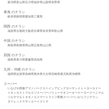
新潟県
富山県
石川県
福井県
山梨県
長野県
東海 のチラシ
岐阜県
静岡県
愛知県
三重県
関西 のチラシ
滋賀県
京都府
大阪府
兵庫県
奈良県
和歌山県
中国 のチラシ
鳥取県
島根県
岡山県
広島県
山口県
四国 のチラシ
徳島県
香川県
愛媛県
高知県
九州・沖縄 のチラシ
福岡県
佐賀県
長崎県
熊本県
大分県
宮崎県
鹿児島県
沖縄県
スーパー
いなげや
西條
アマノパークス
ベイシア
ビッグヨーサン
イトーヨーカドー
イオン
カスミ
マルエツ
スーパーバリュー
ヤオコー
オーケー
ヨークベニマル
ツルヤ
マルト
オギノ
エスマート
ライフ
業務スーパー
いかり
フジグラン
ダイレックス
サンエー
イズミヤ