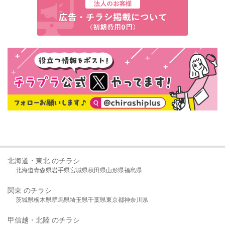
北海道・東北 のチラシ
北海道
青森県
岩手県
宮城県
秋田県
山形県
福島県
関東 のチラシ
茨城県
栃木県
群馬県
埼玉県
千葉県
東京都
神奈川県
甲信越・北陸 のチラシ