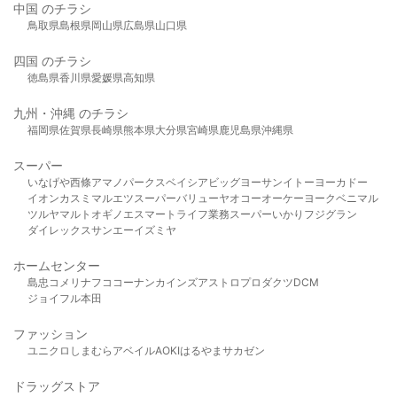
中国 のチラシ
鳥取県
島根県
岡山県
広島県
山口県
四国 のチラシ
徳島県
香川県
愛媛県
高知県
九州・沖縄 のチラシ
福岡県
佐賀県
長崎県
熊本県
大分県
宮崎県
鹿児島県
沖縄県
スーパー
いなげや
西條
アマノパークス
ベイシア
ビッグヨーサン
イトーヨーカドー
イオン
カスミ
マルエツ
スーパーバリュー
ヤオコー
オーケー
ヨークベニマル
ツルヤ
マルト
オギノ
エスマート
ライフ
業務スーパー
いかり
フジグラン
ダイレックス
サンエー
イズミヤ
ホームセンター
島忠
コメリ
ナフコ
コーナン
カインズ
アストロプロダクツ
DCM
ジョイフル本田
ファッション
ユニクロ
しまむら
アベイル
AOKI
はるやま
サカゼン
ドラッグストア