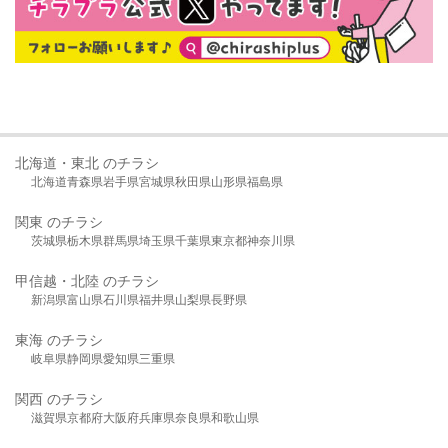
北海道・東北 のチラシ
北海道
青森県
岩手県
宮城県
秋田県
山形県
福島県
関東 のチラシ
茨城県
栃木県
群馬県
埼玉県
千葉県
東京都
神奈川県
甲信越・北陸 のチラシ
新潟県
富山県
石川県
福井県
山梨県
長野県
東海 のチラシ
岐阜県
静岡県
愛知県
三重県
関西 のチラシ
滋賀県
京都府
大阪府
兵庫県
奈良県
和歌山県