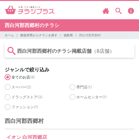
西白河郡西郷村のチラシ
ホーム
都道府県からチラシを探す
福島県
西白河郡西郷村
西白河郡西郷村のチラシ掲載店舗
（8店舗）
ジャンルで絞り込み
全てのお店
(8)
スーパー
(2)
専門店
(1)
ドラッグストア
(3)
ホームセンター
(1)
ファッション
(1)
西白河郡西郷村
イオン 白河西郷店