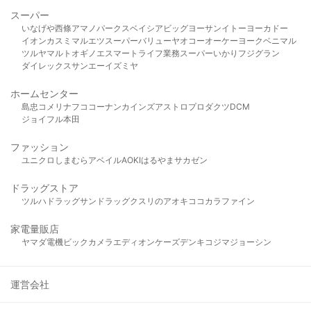
スーパー
いなげや
西條
アマノパークス
ベイシア
ビッグヨーサン
イトーヨーカドー
イオン
カスミ
マルエツ
スーパーバリュー
ヤオコー
オーケー
ヨークベニマル
ツルヤ
マルト
オギノ
エスマート
ライフ
業務スーパー
いかり
フジグラン
ダイレックス
サンエー
イズミヤ
ホームセンター
島忠
コメリ
ナフコ
コーナン
カインズ
アストロプロダクツ
DCM
ジョイフル本田
ファッション
ユニクロ
しまむら
アベイル
AOKI
はるやま
サカゼン
ドラッグストア
ツルハドラッグ
サンドラッグ
クスリのアオキ
ココカラファイン
家電量販店
ヤマダ電機
ビックカメラ
エディオン
ケーズデンキ
コジマ
ジョーシン
運営会社