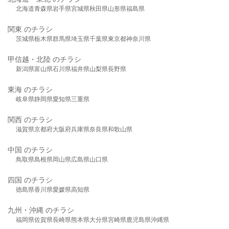
北海道
青森県
岩手県
宮城県
秋田県
山形県
福島県
関東 のチラシ
茨城県
栃木県
群馬県
埼玉県
千葉県
東京都
神奈川県
甲信越・北陸 のチラシ
新潟県
富山県
石川県
福井県
山梨県
長野県
東海 のチラシ
岐阜県
静岡県
愛知県
三重県
関西 のチラシ
滋賀県
京都府
大阪府
兵庫県
奈良県
和歌山県
中国 のチラシ
鳥取県
島根県
岡山県
広島県
山口県
四国 のチラシ
徳島県
香川県
愛媛県
高知県
九州・沖縄 のチラシ
福岡県
佐賀県
長崎県
熊本県
大分県
宮崎県
鹿児島県
沖縄県