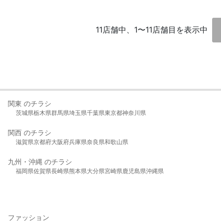
11店舗中、1〜11店舗目を表示中
関東 のチラシ
茨城県
栃木県
群馬県
埼玉県
千葉県
東京都
神奈川県
関西 のチラシ
滋賀県
京都府
大阪府
兵庫県
奈良県
和歌山県
九州・沖縄 のチラシ
福岡県
佐賀県
長崎県
熊本県
大分県
宮崎県
鹿児島県
沖縄県
ファッション