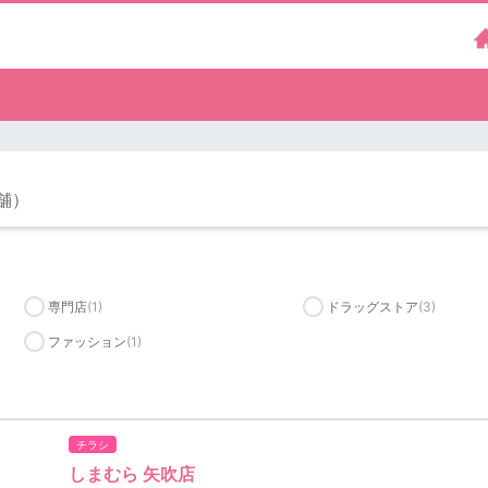
店舗）
専門店
(1)
ドラッグストア
(3)
ファッション
(1)
チラシ
しまむら 矢吹店