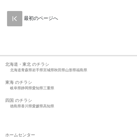
最初のページへ
北海道・東北 のチラシ
北海道
青森県
岩手県
宮城県
秋田県
山形県
福島県
東海 のチラシ
岐阜県
静岡県
愛知県
三重県
四国 のチラシ
徳島県
香川県
愛媛県
高知県
ホームセンター