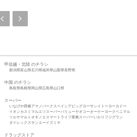
甲信越・北陸 のチラシ
新潟県
富山県
石川県
福井県
山梨県
長野県
中国 のチラシ
鳥取県
島根県
岡山県
広島県
山口県
スーパー
いなげや
西條
アマノパークス
ベイシア
ビッグヨーサン
イトーヨーカドー
イオン
カスミ
マルエツ
スーパーバリュー
ヤオコー
オーケー
ヨークベニマル
ツルヤ
マルト
オギノ
エスマート
ライフ
業務スーパー
いかり
フジグラン
ダイレックス
サンエー
イズミヤ
ドラッグストア