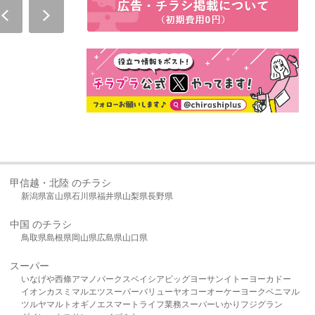
甲信越・北陸 のチラシ
新潟県
富山県
石川県
福井県
山梨県
長野県
中国 のチラシ
鳥取県
島根県
岡山県
広島県
山口県
スーパー
いなげや
西條
アマノパークス
ベイシア
ビッグヨーサン
イトーヨーカドー
イオン
カスミ
マルエツ
スーパーバリュー
ヤオコー
オーケー
ヨークベニマル
ツルヤ
マルト
オギノ
エスマート
ライフ
業務スーパー
いかり
フジグラン