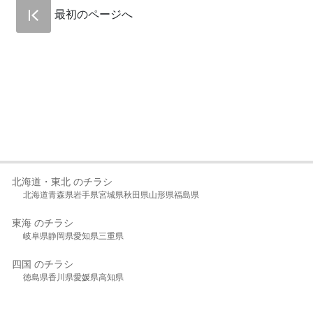
最初のページへ
北海道・東北 のチラシ
北海道
青森県
岩手県
宮城県
秋田県
山形県
福島県
東海 のチラシ
岐阜県
静岡県
愛知県
三重県
四国 のチラシ
徳島県
香川県
愛媛県
高知県