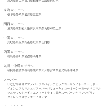
新潟県
富山県
石川県
福井県
山梨県
長野県
東海 のチラシ
岐阜県
静岡県
愛知県
三重県
関西 のチラシ
滋賀県
京都府
大阪府
兵庫県
奈良県
和歌山県
中国 のチラシ
鳥取県
島根県
岡山県
広島県
山口県
四国 のチラシ
徳島県
香川県
愛媛県
高知県
九州・沖縄 のチラシ
福岡県
佐賀県
長崎県
熊本県
大分県
宮崎県
鹿児島県
沖縄県
スーパー
いなげや
西條
アマノパークス
ベイシア
ビッグヨーサン
イトーヨーカドー
イオン
カスミ
マルエツ
スーパーバリュー
ヤオコー
オーケー
ヨークベニマル
ツルヤ
マルト
オギノ
エスマート
ライフ
業務スーパー
いかり
フジグラン
ダイレックス
サンエー
イズミヤ