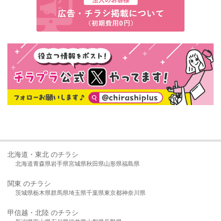
北海道・東北 のチラシ
北海道
青森県
岩手県
宮城県
秋田県
山形県
福島県
関東 のチラシ
茨城県
栃木県
群馬県
埼玉県
千葉県
東京都
神奈川県
甲信越・北陸 のチラシ