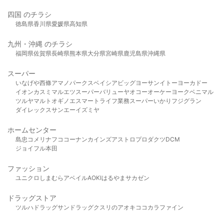
四国 のチラシ
徳島県
香川県
愛媛県
高知県
九州・沖縄 のチラシ
福岡県
佐賀県
長崎県
熊本県
大分県
宮崎県
鹿児島県
沖縄県
スーパー
いなげや
西條
アマノパークス
ベイシア
ビッグヨーサン
イトーヨーカドー
イオン
カスミ
マルエツ
スーパーバリュー
ヤオコー
オーケー
ヨークベニマル
ツルヤ
マルト
オギノ
エスマート
ライフ
業務スーパー
いかり
フジグラン
ダイレックス
サンエー
イズミヤ
ホームセンター
島忠
コメリ
ナフコ
コーナン
カインズ
アストロプロダクツ
DCM
ジョイフル本田
ファッション
ユニクロ
しまむら
アベイル
AOKI
はるやま
サカゼン
ドラッグストア
ツルハドラッグ
サンドラッグ
クスリのアオキ
ココカラファイン