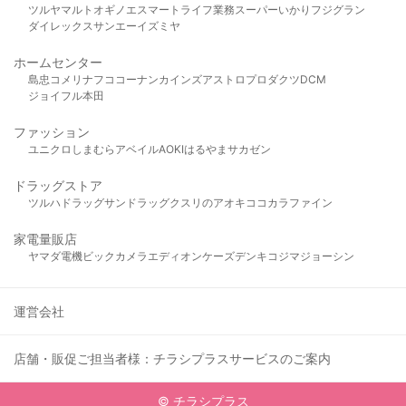
ツルヤ
マルト
オギノ
エスマート
ライフ
業務スーパー
いかり
フジグラン
ダイレックス
サンエー
イズミヤ
ホームセンター
島忠
コメリ
ナフコ
コーナン
カインズ
アストロプロダクツ
DCM
ジョイフル本田
ファッション
ユニクロ
しまむら
アベイル
AOKI
はるやま
サカゼン
ドラッグストア
ツルハドラッグ
サンドラッグ
クスリのアオキ
ココカラファイン
家電量販店
ヤマダ電機
ビックカメラ
エディオン
ケーズデンキ
コジマ
ジョーシン
運営会社
店舗・販促ご担当者様：チラシプラスサービスのご案内
© チラシプラス