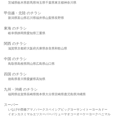
茨城県
栃木県
群馬県
埼玉県
千葉県
東京都
神奈川県
甲信越・北陸 のチラシ
新潟県
富山県
石川県
福井県
山梨県
長野県
東海 のチラシ
岐阜県
静岡県
愛知県
三重県
関西 のチラシ
滋賀県
京都府
大阪府
兵庫県
奈良県
和歌山県
中国 のチラシ
鳥取県
島根県
岡山県
広島県
山口県
四国 のチラシ
徳島県
香川県
愛媛県
高知県
九州・沖縄 のチラシ
福岡県
佐賀県
長崎県
熊本県
大分県
宮崎県
鹿児島県
沖縄県
スーパー
いなげや
西條
アマノパークス
ベイシア
ビッグヨーサン
イトーヨーカドー
イオン
カスミ
マルエツ
スーパーバリュー
ヤオコー
オーケー
ヨークベニマル