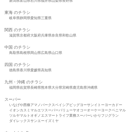
新潟県
富山県
石川県
福井県
山梨県
長野県
東海 のチラシ
岐阜県
静岡県
愛知県
三重県
関西 のチラシ
滋賀県
京都府
大阪府
兵庫県
奈良県
和歌山県
中国 のチラシ
鳥取県
島根県
岡山県
広島県
山口県
四国 のチラシ
徳島県
香川県
愛媛県
高知県
九州・沖縄 のチラシ
福岡県
佐賀県
長崎県
熊本県
大分県
宮崎県
鹿児島県
沖縄県
スーパー
いなげや
西條
アマノパークス
ベイシア
ビッグヨーサン
イトーヨーカドー
イオン
カスミ
マルエツ
スーパーバリュー
ヤオコー
オーケー
ヨークベニマル
ツルヤ
マルト
オギノ
エスマート
ライフ
業務スーパー
いかり
フジグラン
ダイレックス
サンエー
イズミヤ