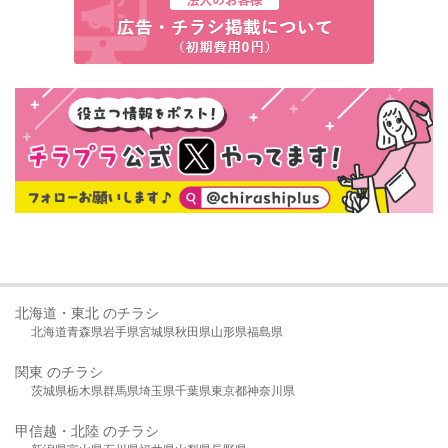
北海道・東北 のチラシ
北海道
青森県
岩手県
宮城県
秋田県
山形県
福島県
関東 のチラシ
茨城県
栃木県
群馬県
埼玉県
千葉県
東京都
神奈川県
甲信越・北陸 のチラシ