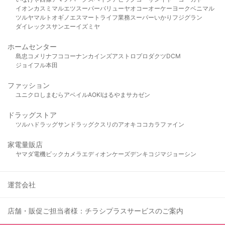
イオン
カスミ
マルエツ
スーパーバリュー
ヤオコー
オーケー
ヨークベニマル
ツルヤ
マルト
オギノ
エスマート
ライフ
業務スーパー
いかり
フジグラン
ダイレックス
サンエー
イズミヤ
ホームセンター
島忠
コメリ
ナフコ
コーナン
カインズ
アストロプロダクツ
DCM
ジョイフル本田
ファッション
ユニクロ
しまむら
アベイル
AOKI
はるやま
サカゼン
ドラッグストア
ツルハドラッグ
サンドラッグ
クスリのアオキ
ココカラファイン
家電量販店
ヤマダ電機
ビックカメラ
エディオン
ケーズデンキ
コジマ
ジョーシン
運営会社
店舗・販促ご担当者様：チラシプラスサービスのご案内