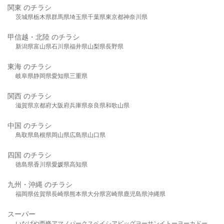
関東 のチラシ
茨城県
栃木県
群馬県
埼玉県
千葉県
東京都
神奈川県
甲信越・北陸 のチラシ
新潟県
富山県
石川県
福井県
山梨県
長野県
東海 のチラシ
岐阜県
静岡県
愛知県
三重県
関西 のチラシ
滋賀県
京都府
大阪府
兵庫県
奈良県
和歌山県
中国 のチラシ
鳥取県
島根県
岡山県
広島県
山口県
四国 のチラシ
徳島県
香川県
愛媛県
高知県
九州・沖縄 のチラシ
福岡県
佐賀県
長崎県
熊本県
大分県
宮崎県
鹿児島県
沖縄県
スーパー
いなげや
西條
アマノパークス
ベイシア
ビッグヨーサン
イトーヨーカドー