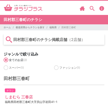
田村郡三春町のチラシ
ホーム
都道府県からチラシを探す
福島県
田村郡三春町
田村郡三春町のチラシ掲載店舗
（2店舗）
ジャンルで絞り込み
全てのお店
(2)
スーパー
(1)
ファッション
(1)
田村郡三春町
チラシ
しまむら 三春店
福島県田村郡三春町大字貝山字岩田41-1