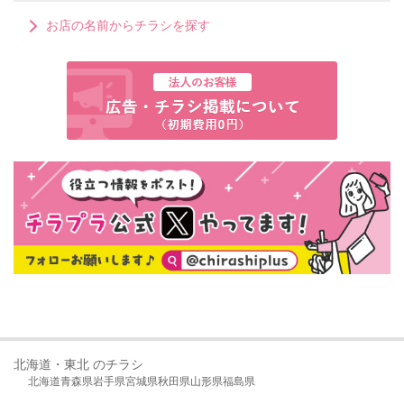
お店の名前からチラシを探す
北海道・東北 のチラシ
北海道
青森県
岩手県
宮城県
秋田県
山形県
福島県