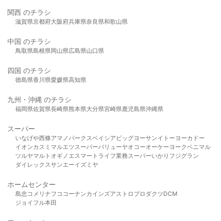
関西 のチラシ
滋賀県
京都府
大阪府
兵庫県
奈良県
和歌山県
中国 のチラシ
鳥取県
島根県
岡山県
広島県
山口県
四国 のチラシ
徳島県
香川県
愛媛県
高知県
九州・沖縄 のチラシ
福岡県
佐賀県
長崎県
熊本県
大分県
宮崎県
鹿児島県
沖縄県
スーパー
いなげや
西條
アマノパークス
ベイシア
ビッグヨーサン
イトーヨーカドー
イオン
カスミ
マルエツ
スーパーバリュー
ヤオコー
オーケー
ヨークベニマル
ツルヤ
マルト
オギノ
エスマート
ライフ
業務スーパー
いかり
フジグラン
ダイレックス
サンエー
イズミヤ
ホームセンター
島忠
コメリ
ナフコ
コーナン
カインズ
アストロプロダクツ
DCM
ジョイフル本田