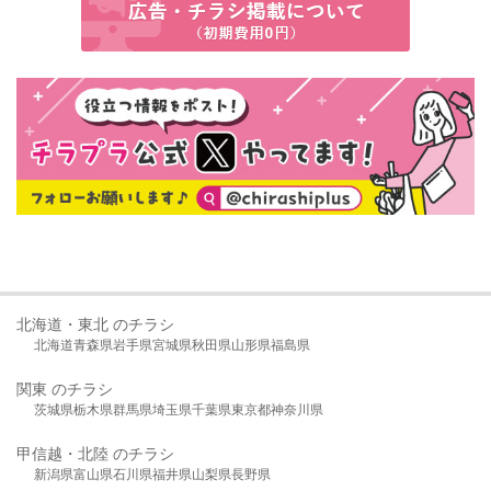
北海道・東北 のチラシ
北海道
青森県
岩手県
宮城県
秋田県
山形県
福島県
関東 のチラシ
茨城県
栃木県
群馬県
埼玉県
千葉県
東京都
神奈川県
甲信越・北陸 のチラシ
新潟県
富山県
石川県
福井県
山梨県
長野県