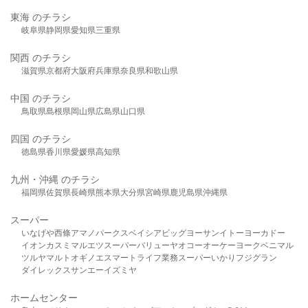
東海 のチラシ
岐阜県
静岡県
愛知県
三重県
関西 のチラシ
滋賀県
京都府
大阪府
兵庫県
奈良県
和歌山県
中国 のチラシ
鳥取県
島根県
岡山県
広島県
山口県
四国 のチラシ
徳島県
香川県
愛媛県
高知県
九州・沖縄 のチラシ
福岡県
佐賀県
長崎県
熊本県
大分県
宮崎県
鹿児島県
沖縄県
スーパー
いなげや
西條
アマノパークス
ベイシア
ビッグヨーサン
イトーヨーカドー
イオン
カスミ
マルエツ
スーパーバリュー
ヤオコー
オーケー
ヨークベニマル
ツルヤ
マルト
オギノ
エスマート
ライフ
業務スーパー
いかり
フジグラン
ダイレックス
サンエー
イズミヤ
ホームセンター