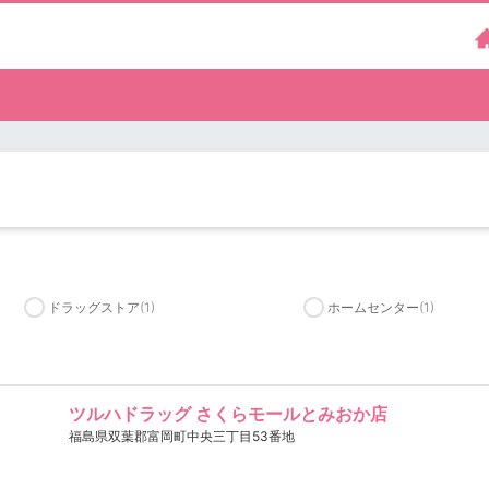
）
ドラッグストア
(1)
ホームセンター
(1)
ツルハドラッグ さくらモールとみおか店
福島県双葉郡富岡町中央三丁目53番地