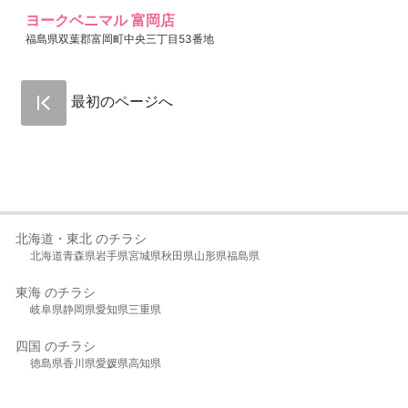
ヨークベニマル 富岡店
福島県双葉郡富岡町中央三丁目53番地
最初のページへ
北海道・東北 のチラシ
北海道
青森県
岩手県
宮城県
秋田県
山形県
福島県
東海 のチラシ
岐阜県
静岡県
愛知県
三重県
四国 のチラシ
徳島県
香川県
愛媛県
高知県