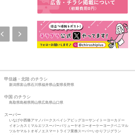
甲信越・北陸 のチラシ
新潟県
富山県
石川県
福井県
山梨県
長野県
中国 のチラシ
鳥取県
島根県
岡山県
広島県
山口県
スーパー
いなげや
西條
アマノパークス
ベイシア
ビッグヨーサン
イトーヨーカドー
イオン
カスミ
マルエツ
スーパーバリュー
ヤオコー
オーケー
ヨークベニマル
ツルヤ
マルト
オギノ
エスマート
ライフ
業務スーパー
いかり
フジグラン